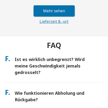
Mehr sehen
Lieferzeit & -ort
FAQ
F.
Ist es wirklich unbegrenzt? Wird
meine Geschwindigkeit jemals
gedrosselt?
Ja. Es ist wirklich unbegrenzt und wir wenden keine Fair Usage
Policy (FUP) Obergrenzen oder künstliche
F.
Wie funktionieren Abholung und
Geschwindigkeitsdrosselungen an. Sie können den ganzen Tag
so viele Daten nutzen, wie Sie möchten. (Wie bei jedem
Rückgabe?
Mobilfunknetz kann es zu vorübergehenden Überlastungen
des Netzbetreibers kommen, die die Geschwindigkeit