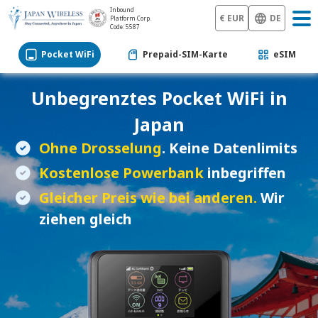
Inbound
€ EUR
DE
Platform Corp.
Code: 5587
Pocket WiFi
Prepaid-SIM-Karte
eSIM
Unbegrenztes
Pocket WiFi
in
Japan
Ohne Drosselung
. Keine Datenlimits
Kostenlose Powerbank
inbegriffen
Gleicher Preis wie bei anderen.
Wir
ziehen gleich