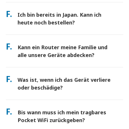
Abholung an Hauptflughäfen oder wählen Sie
beeinträchtigen). Sollte es dennoch zu einer
Hotel-/Hauszustellung (kommt vor dem Check-in/Abreise an).
F.
richtlinienbasierten Drosselung kommen, schreiben wir Ihnen
Ich bin bereits in Japan. Kann ich
Ein vorfrankierter Rücksendeumschlag ist inbegriffen – werfen
die Miete gut.
Sie ihn einfach in einen beliebigen Postkasten in Japan. Kein
heute noch bestellen?
Papierkram, keine Warteschlangen am Schalter.
Ja. Eine Abholung am selben Tag am Flughafen ist verfügbar.
Bei Hotelzustellung kommen Bestellungen in der Regel am
F.
Kann ein Router meine Familie und
nächsten Tag an. Wenn Sie sich nicht sicher sind, kontaktieren
Sie uns, und wir bestätigen die schnellste Option für Ihre
alle unsere Geräte abdecken?
Region.
verbinden Sie bis zu 10 Geräte gleichzeitig (Telefone, Tablets,
Laptops). Der Akku hält bis zu 10 Stunden, und wir legen eine
F.
Was ist, wenn ich das Gerät verliere
kostenlose Powerbank für den ganztägigen Gebrauch bei.
oder beschädige?
Sie können beim Checkout eine Versicherung hinzufügen, um
Verlust oder Beschädigung abzudecken. Ohne Schutz fällt eine
F.
Bis wann muss ich mein tragbares
Ersatzgebühr an. Wenn etwas passiert, kontaktieren Sie uns
sofort – wir helfen Ihnen, verbunden zu bleiben.
Pocket WiFi zurückgeben?