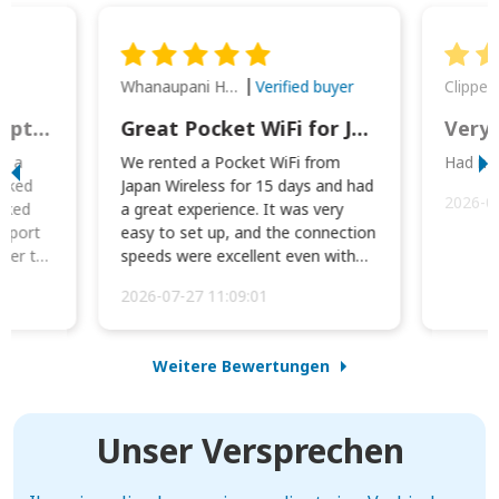
Whanaupani Henry Joseph Macown
r
Verified buyer
This was wonderful option to a family of four. Everything worked smoothly.
Great Pocket WiFi for Japan Travel
Very 
to a
We rented a Pocket WiFi from
Had no 
orked
Japan Wireless for 15 days and had
2026-0
cked
a great experience. It was very
irport
easy to set up, and the connection
ater to
speeds were excellent even with
four phones conne...
2026-07-27 11:09:01
Weitere Bewertungen
Unser Versprechen