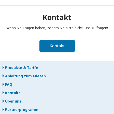
Sie müssen Ihren tragbaren Pocket WiFi-Router bis 12:00 Uhr
mittags des Folgetages nach Ende der Mietzeit in den
Postkasten einwerfen. Bei verspäteter Rückgabe werden
Kontakt
Ihnen Gebühren berechnet.
Wenn Sie Fragen haben, zögern Sie bitte nicht, uns zu fragen!
Kontakt
Produkte & Tarife
Anleitung zum Mieten
FAQ
Kontakt
Über uns
Partnerprogramm