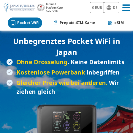
Inbound
€ EUR
DE
Platform Corp.
Code: 5587
Pocket WiFi
Prepaid-SIM-Karte
eSIM
Unbegrenztes
Pocket WiFi
in
Japan
Ohne Drosselung
. Keine Datenlimits
Kostenlose Powerbank
inbegriffen
Gleicher Preis wie bei anderen.
Wir
ziehen gleich