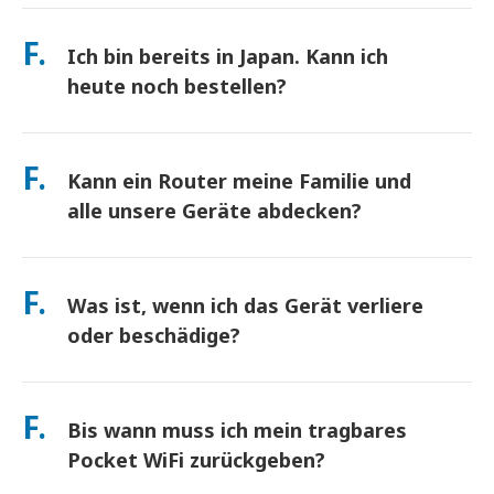
Abholung an Hauptflughäfen oder wählen Sie
beeinträchtigen). Sollte es dennoch zu einer
Hotel-/Hauszustellung (kommt vor dem Check-in/Abreise an).
F.
richtlinienbasierten Drosselung kommen, schreiben wir Ihnen
Ich bin bereits in Japan. Kann ich
Ein vorfrankierter Rücksendeumschlag ist inbegriffen – werfen
die Miete gut.
Sie ihn einfach in einen beliebigen Postkasten in Japan. Kein
heute noch bestellen?
Papierkram, keine Warteschlangen am Schalter.
Ja. Eine Abholung am selben Tag am Flughafen ist verfügbar.
Bei Hotelzustellung kommen Bestellungen in der Regel am
F.
Kann ein Router meine Familie und
nächsten Tag an. Wenn Sie sich nicht sicher sind, kontaktieren
Sie uns, und wir bestätigen die schnellste Option für Ihre
alle unsere Geräte abdecken?
Region.
verbinden Sie bis zu 10 Geräte gleichzeitig (Telefone, Tablets,
Laptops). Der Akku hält bis zu 10 Stunden, und wir legen eine
F.
Was ist, wenn ich das Gerät verliere
kostenlose Powerbank für den ganztägigen Gebrauch bei.
oder beschädige?
Sie können beim Checkout eine Versicherung hinzufügen, um
Verlust oder Beschädigung abzudecken. Ohne Schutz fällt eine
F.
Bis wann muss ich mein tragbares
Ersatzgebühr an. Wenn etwas passiert, kontaktieren Sie uns
sofort – wir helfen Ihnen, verbunden zu bleiben.
Pocket WiFi zurückgeben?