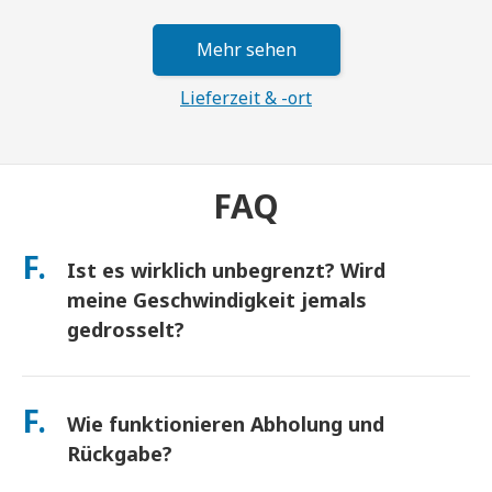
Mehr sehen
Lieferzeit & -ort
FAQ
F.
Ist es wirklich unbegrenzt? Wird
meine Geschwindigkeit jemals
gedrosselt?
Ja. Es ist wirklich unbegrenzt und wir wenden keine Fair Usage
Policy (FUP) Obergrenzen oder künstliche
F.
Wie funktionieren Abholung und
Geschwindigkeitsdrosselungen an. Sie können den ganzen Tag
so viele Daten nutzen, wie Sie möchten. (Wie bei jedem
Rückgabe?
Mobilfunknetz kann es zu vorübergehenden Überlastungen
des Netzbetreibers kommen, die die Geschwindigkeit