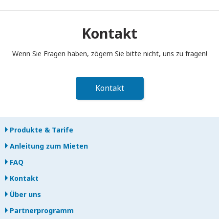
Sie müssen Ihren tragbaren Pocket WiFi-Router bis 12:00 Uhr
mittags des Folgetages nach Ende der Mietzeit in den
Postkasten einwerfen. Bei verspäteter Rückgabe werden
Kontakt
Ihnen Gebühren berechnet.
Wenn Sie Fragen haben, zögern Sie bitte nicht, uns zu fragen!
Kontakt
Produkte & Tarife
Anleitung zum Mieten
FAQ
Kontakt
Über uns
Partnerprogramm