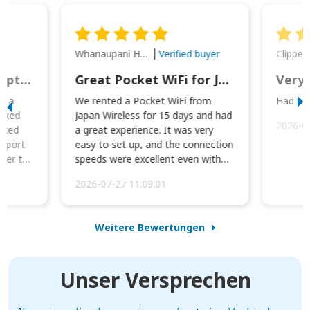
Whanaupani Henry Joseph Macown
r
Verified buyer
This was wonderful option to a family of four. Everything worked smoothly.
Great Pocket WiFi for Japan Travel
Very 
to a
We rented a Pocket WiFi from
Had no 
orked
Japan Wireless for 15 days and had
2026-0
cked
a great experience. It was very
irport
easy to set up, and the connection
ater to
speeds were excellent even with
four phones conne...
2026-07-27 11:09:01
Weitere Bewertungen
Unser Versprechen