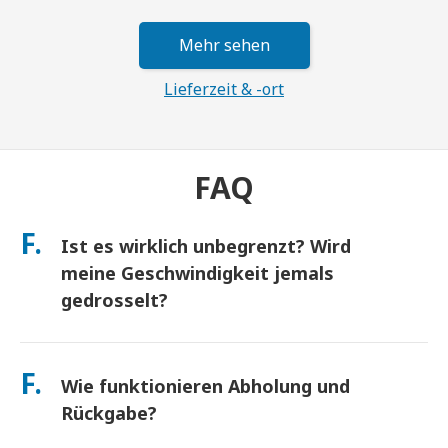
Mehr sehen
Lieferzeit & -ort
FAQ
F.
Ist es wirklich unbegrenzt? Wird
meine Geschwindigkeit jemals
gedrosselt?
Ja. Es ist wirklich unbegrenzt und wir wenden keine Fair Usage
Policy (FUP) Obergrenzen oder künstliche
F.
Wie funktionieren Abholung und
Geschwindigkeitsdrosselungen an. Sie können den ganzen Tag
so viele Daten nutzen, wie Sie möchten. (Wie bei jedem
Rückgabe?
Mobilfunknetz kann es zu vorübergehenden Überlastungen
des Netzbetreibers kommen, die die Geschwindigkeit