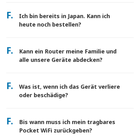
Abholung an Hauptflughäfen oder wählen Sie
beeinträchtigen). Sollte es dennoch zu einer
Hotel-/Hauszustellung (kommt vor dem Check-in/Abreise an).
F.
richtlinienbasierten Drosselung kommen, schreiben wir Ihnen
Ich bin bereits in Japan. Kann ich
Ein vorfrankierter Rücksendeumschlag ist inbegriffen – werfen
die Miete gut.
Sie ihn einfach in einen beliebigen Postkasten in Japan. Kein
heute noch bestellen?
Papierkram, keine Warteschlangen am Schalter.
Ja. Eine Abholung am selben Tag am Flughafen ist verfügbar.
Bei Hotelzustellung kommen Bestellungen in der Regel am
F.
Kann ein Router meine Familie und
nächsten Tag an. Wenn Sie sich nicht sicher sind, kontaktieren
Sie uns, und wir bestätigen die schnellste Option für Ihre
alle unsere Geräte abdecken?
Region.
verbinden Sie bis zu 10 Geräte gleichzeitig (Telefone, Tablets,
Laptops). Der Akku hält bis zu 10 Stunden, und wir legen eine
F.
Was ist, wenn ich das Gerät verliere
kostenlose Powerbank für den ganztägigen Gebrauch bei.
oder beschädige?
Sie können beim Checkout eine Versicherung hinzufügen, um
Verlust oder Beschädigung abzudecken. Ohne Schutz fällt eine
F.
Bis wann muss ich mein tragbares
Ersatzgebühr an. Wenn etwas passiert, kontaktieren Sie uns
sofort – wir helfen Ihnen, verbunden zu bleiben.
Pocket WiFi zurückgeben?