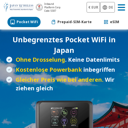
Inbound
€ EUR
DE
Platform Corp.
Code: 5587
Pocket WiFi
Prepaid-SIM-Karte
eSIM
Unbegrenztes
Pocket WiFi
in
Japan
Ohne Drosselung
. Keine Datenlimits
Kostenlose Powerbank
inbegriffen
Gleicher Preis wie bei anderen.
Wir
ziehen gleich