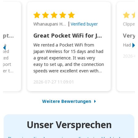
Whanaupani Henry Joseph Macown
r
Verified buyer
This was wonderful option to a family of four. Everything worked smoothly.
Great Pocket WiFi for Japan Travel
Very 
to a
We rented a Pocket WiFi from
Had no 
orked
Japan Wireless for 15 days and had
2026-0
cked
a great experience. It was very
irport
easy to set up, and the connection
ater to
speeds were excellent even with
four phones conne...
2026-07-27 11:09:01
Weitere Bewertungen
Unser Versprechen