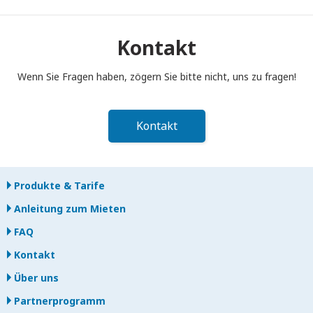
Sie müssen Ihren tragbaren Pocket WiFi-Router bis 12:00 Uhr
mittags des Folgetages nach Ende der Mietzeit in den
Postkasten einwerfen. Bei verspäteter Rückgabe werden
Kontakt
Ihnen Gebühren berechnet.
Wenn Sie Fragen haben, zögern Sie bitte nicht, uns zu fragen!
Kontakt
Produkte & Tarife
Anleitung zum Mieten
FAQ
Kontakt
Über uns
Partnerprogramm