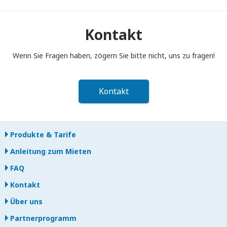
Sie müssen Ihren tragbaren Pocket WiFi-Router bis 12:00 Uhr
mittags des Folgetages nach Ende der Mietzeit in den
Postkasten einwerfen. Bei verspäteter Rückgabe werden
Kontakt
Ihnen Gebühren berechnet.
Wenn Sie Fragen haben, zögern Sie bitte nicht, uns zu fragen!
Kontakt
Produkte & Tarife
Anleitung zum Mieten
FAQ
Kontakt
Über uns
Partnerprogramm