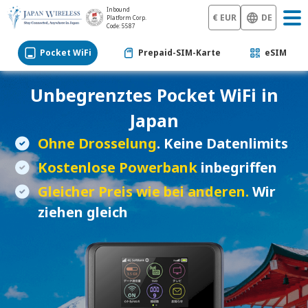
Inbound
€ EUR
DE
Platform Corp.
Code: 5587
Pocket WiFi
Prepaid-SIM-Karte
eSIM
Unbegrenztes
Pocket WiFi
in
Japan
Ohne Drosselung
. Keine Datenlimits
Kostenlose Powerbank
inbegriffen
Gleicher Preis wie bei anderen.
Wir
ziehen gleich