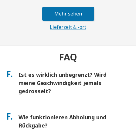
Mehr sehen
Lieferzeit & -ort
FAQ
F.
Ist es wirklich unbegrenzt? Wird
meine Geschwindigkeit jemals
gedrosselt?
Ja. Es ist wirklich unbegrenzt und wir wenden keine Fair Usage
Policy (FUP) Obergrenzen oder künstliche
F.
Wie funktionieren Abholung und
Geschwindigkeitsdrosselungen an. Sie können den ganzen Tag
so viele Daten nutzen, wie Sie möchten. (Wie bei jedem
Rückgabe?
Mobilfunknetz kann es zu vorübergehenden Überlastungen
des Netzbetreibers kommen, die die Geschwindigkeit