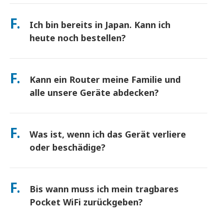
Abholung an Hauptflughäfen oder wählen Sie
beeinträchtigen). Sollte es dennoch zu einer
Hotel-/Hauszustellung (kommt vor dem Check-in/Abreise an).
F.
richtlinienbasierten Drosselung kommen, schreiben wir Ihnen
Ich bin bereits in Japan. Kann ich
Ein vorfrankierter Rücksendeumschlag ist inbegriffen – werfen
die Miete gut.
Sie ihn einfach in einen beliebigen Postkasten in Japan. Kein
heute noch bestellen?
Papierkram, keine Warteschlangen am Schalter.
Ja. Eine Abholung am selben Tag am Flughafen ist verfügbar.
Bei Hotelzustellung kommen Bestellungen in der Regel am
F.
Kann ein Router meine Familie und
nächsten Tag an. Wenn Sie sich nicht sicher sind, kontaktieren
Sie uns, und wir bestätigen die schnellste Option für Ihre
alle unsere Geräte abdecken?
Region.
verbinden Sie bis zu 10 Geräte gleichzeitig (Telefone, Tablets,
Laptops). Der Akku hält bis zu 10 Stunden, und wir legen eine
F.
Was ist, wenn ich das Gerät verliere
kostenlose Powerbank für den ganztägigen Gebrauch bei.
oder beschädige?
Sie können beim Checkout eine Versicherung hinzufügen, um
Verlust oder Beschädigung abzudecken. Ohne Schutz fällt eine
F.
Bis wann muss ich mein tragbares
Ersatzgebühr an. Wenn etwas passiert, kontaktieren Sie uns
sofort – wir helfen Ihnen, verbunden zu bleiben.
Pocket WiFi zurückgeben?