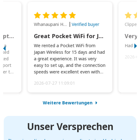
Whanaupani Henry Joseph Macown
r
Verified buyer
This was wonderful option to a family of four. Everything worked smoothly.
Great Pocket WiFi for Japan Travel
Very 
to a
We rented a Pocket WiFi from
Had no 
orked
Japan Wireless for 15 days and had
2026-0
cked
a great experience. It was very
irport
easy to set up, and the connection
ater to
speeds were excellent even with
four phones conne...
2026-07-27 11:09:01
Weitere Bewertungen
Unser Versprechen