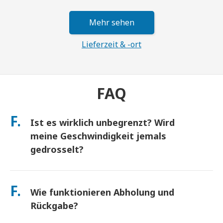
Mehr sehen
Lieferzeit & -ort
FAQ
F.
Ist es wirklich unbegrenzt? Wird
meine Geschwindigkeit jemals
gedrosselt?
Ja. Es ist wirklich unbegrenzt und wir wenden keine Fair Usage
Policy (FUP) Obergrenzen oder künstliche
F.
Wie funktionieren Abholung und
Geschwindigkeitsdrosselungen an. Sie können den ganzen Tag
so viele Daten nutzen, wie Sie möchten. (Wie bei jedem
Rückgabe?
Mobilfunknetz kann es zu vorübergehenden Überlastungen
des Netzbetreibers kommen, die die Geschwindigkeit