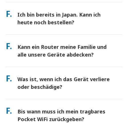
Abholung an Hauptflughäfen oder wählen Sie
beeinträchtigen). Sollte es dennoch zu einer
Hotel-/Hauszustellung (kommt vor dem Check-in/Abreise an).
F.
richtlinienbasierten Drosselung kommen, schreiben wir Ihnen
Ich bin bereits in Japan. Kann ich
Ein vorfrankierter Rücksendeumschlag ist inbegriffen – werfen
die Miete gut.
Sie ihn einfach in einen beliebigen Postkasten in Japan. Kein
heute noch bestellen?
Papierkram, keine Warteschlangen am Schalter.
Ja. Eine Abholung am selben Tag am Flughafen ist verfügbar.
Bei Hotelzustellung kommen Bestellungen in der Regel am
F.
Kann ein Router meine Familie und
nächsten Tag an. Wenn Sie sich nicht sicher sind, kontaktieren
Sie uns, und wir bestätigen die schnellste Option für Ihre
alle unsere Geräte abdecken?
Region.
verbinden Sie bis zu 10 Geräte gleichzeitig (Telefone, Tablets,
Laptops). Der Akku hält bis zu 10 Stunden, und wir legen eine
F.
Was ist, wenn ich das Gerät verliere
kostenlose Powerbank für den ganztägigen Gebrauch bei.
oder beschädige?
Sie können beim Checkout eine Versicherung hinzufügen, um
Verlust oder Beschädigung abzudecken. Ohne Schutz fällt eine
F.
Bis wann muss ich mein tragbares
Ersatzgebühr an. Wenn etwas passiert, kontaktieren Sie uns
sofort – wir helfen Ihnen, verbunden zu bleiben.
Pocket WiFi zurückgeben?