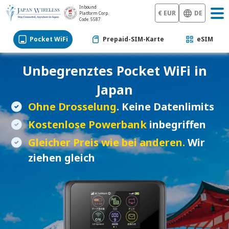
Inbound
€ EUR
DE
Platform Corp.
Code: 5587
Pocket WiFi
Prepaid-SIM-Karte
eSIM
Unbegrenztes
Pocket WiFi
in
Japan
Ohne Drosselung
. Keine Datenlimits
Kostenlose Powerbank
inbegriffen
Gleicher Preis wie bei anderen.
Wir
ziehen gleich