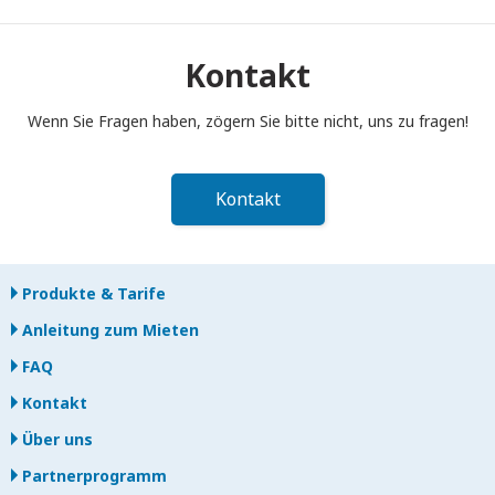
Sie müssen Ihren tragbaren Pocket WiFi-Router bis 12:00 Uhr
mittags des Folgetages nach Ende der Mietzeit in den
Postkasten einwerfen. Bei verspäteter Rückgabe werden
Kontakt
Ihnen Gebühren berechnet.
Wenn Sie Fragen haben, zögern Sie bitte nicht, uns zu fragen!
Kontakt
Produkte & Tarife
Anleitung zum Mieten
FAQ
Kontakt
Über uns
Partnerprogramm