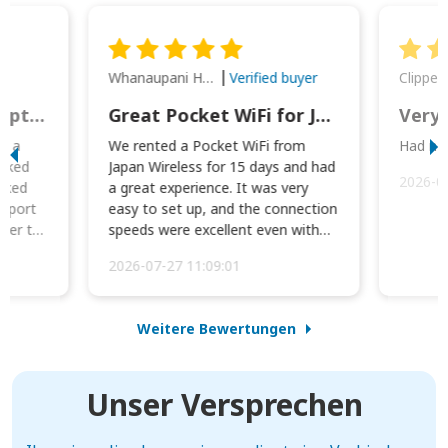
Whanaupani Henry Joseph Macown
r
Verified buyer
This was wonderful option to a family of four. Everything worked smoothly.
Great Pocket WiFi for Japan Travel
Very 
to a
We rented a Pocket WiFi from
Had no 
orked
Japan Wireless for 15 days and had
2026-0
cked
a great experience. It was very
irport
easy to set up, and the connection
ater to
speeds were excellent even with
four phones conne...
2026-07-27 11:09:01
Weitere Bewertungen
Unser Versprechen