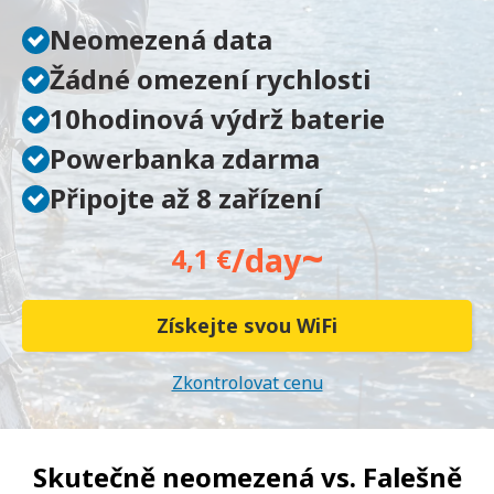
Neomezená data
Žádné omezení rychlosti
10hodinová výdrž baterie
Powerbanka zdarma
Připojte až 8 zařízení
~
/day
4,1 €
Získejte svou WiFi
Zkontrolovat cenu
Skutečně neomezená vs.
Falešně