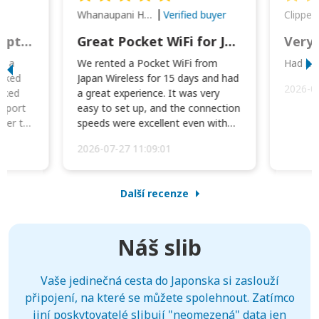
Whanaupani Henry Joseph Macown
r
Verified buyer
This was wonderful option to a family of four. Everything worked smoothly.
Great Pocket WiFi for Japan Travel
Very 
to a
We rented a Pocket WiFi from
Had no 
orked
Japan Wireless for 15 days and had
2026-0
cked
a great experience. It was very
irport
easy to set up, and the connection
ater to
speeds were excellent even with
four phones conne...
2026-07-27 11:09:01
Další recenze
Náš slib
Vaše jedinečná cesta do Japonska si zaslouží
připojení, na které se můžete spolehnout. Zatímco
jiní poskytovatelé slibují "neomezená" data jen