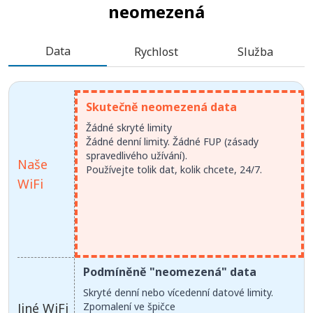
neomezená
Data
Rychlost
Služba
Skutečně neomezená data
Žádné skryté limity
Žádné denní limity. Žádné FUP (zásady
spravedlivého užívání).
Naše
Používejte tolik dat, kolik chcete, 24/7.
WiFi
Podmíněně "neomezená" data
Skryté denní nebo vícedenní datové limity.
Jiné WiFi
Zpomalení ve špičce