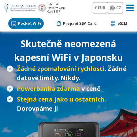
Inbound
€ EUR
CZ
Platform Corp.
Code: 5587
Pocket WiFi
Prepaid SIM Card
eSIM
Skutečně neomezená
kapesní WiFi
v Japonsku
Žádné zpomalování rychlosti
. Žádné
datové limity. Nikdy.
Powerbanka zdarma
v ceně
Stejná cena jako u ostatních.
Dorovnáme ji