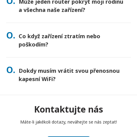
O.
Může jeden router pokrýt moji rodinu
nejste jisti, kontaktujte nás a my potvrdíme nejrychlejší
možnost pro vaši oblast.
a všechna naše zařízení?
Ano – připojte až 10 zařízení najednou (telefony, tablety,
notebooky). Baterie vydrží až 10 hodin a pro celodenní
O.
Co když zařízení ztratím nebo
používání přikládáme powerbanku zdarma.
poškodím?
Při placení si můžete přidat Pojištění, které kryje ztrátu nebo
poškození. Bez pojištění se účtuje poplatek za výměnu. Pokud
O.
Dokdy musím vrátit svou přenosnou
se něco stane, okamžitě nás kontaktujte – pomůžeme vám
zůstat ve spojení.
kapesní WiFi?
Svůj přenosný kapesní WiFi router musíte vhodit do poštovní
schránky do poledne následujícího dne po skončení období
pronájmu. Pokud se s vrácením opozdíte, bude vám účtován
Kontaktujte nás
poplatek.
Máte-li jakékoli dotazy, neváhejte se nás zeptat!