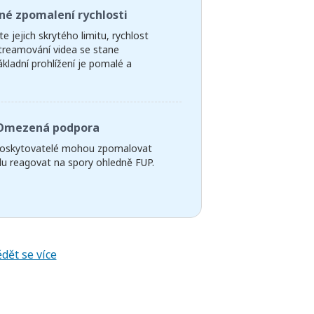
né zpomalení rychlosti
e jejich skrytého limitu, rychlost
Streamování videa se stane
ladní prohlížení je pomalé a
Omezená podpora
 poskytovatelé mohou zpomalovat
lu reagovat na spory ohledně FUP.
dět se více