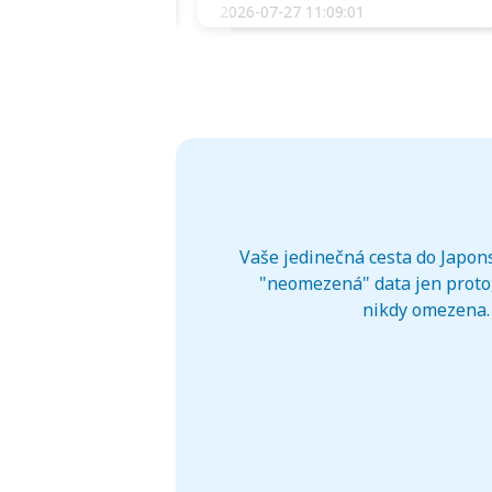
:34:51
2026-07-27 11:09:01
Vaše jedinečná cesta do Japons
"neomezená" data jen proto,
nikdy omezena. 