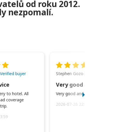
vatelů od roku 2012.
kdy nezpomalí.
Stephen Gozo
Verified buyer
Verified buyer
vice
Very good and prompt service.
ry to hotel. All
Very good and prompt service.
ad coverage
2026-07-26 22:43:45
rip.
3:59