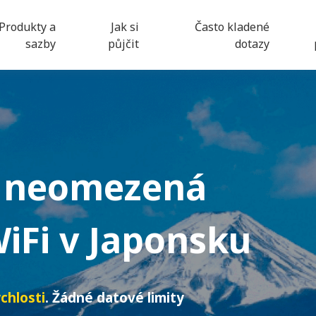
Produkty a
Jak si
Často kladené
sazby
půjčit
dotazy
 neomezená
iFi
v Japonsku
chlosti
. Žádné datové limity