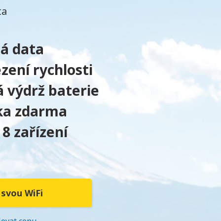
ta
á data
ení rychlosti
 výdrž baterie
ka zdarma
 8 zařízení
 svou WiFi