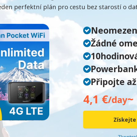
eden perfektní plán pro cestu bez starostí o da
Neomezen
Žádné omez
10hodinová
Powerban
Připojte až
4,1 €
~
/day
Získejte