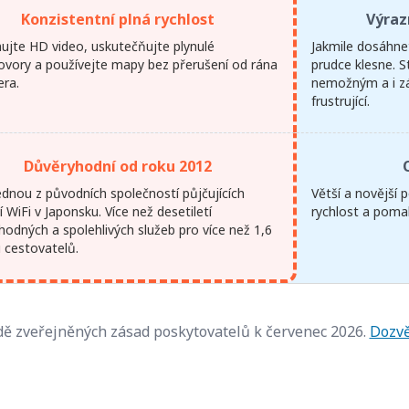
Konzistentní plná rychlost
Výraz
ujte HD video, uskutečňujte plynulé
Jakmile dosáhnet
ovory a používejte mapy bez přerušení od rána
prudce klesne. 
era.
nemožným a i zák
frustrující.
Důvěryhodní od roku 2012
ednou z původních společností půjčujících
Větší a novější
 WiFi v Japonsku. Více než desetiletí
rychlost a poma
hodných a spolehlivých služeb pro více než 1,6
u cestovatelů.
ě zveřejněných zásad poskytovatelů k červenec 2026.
Dozvě