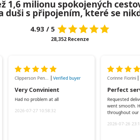
než 1,6 milionu spokojených cesto
na duši s připojením, které se ni
4.93 / 5
28,352 Recenze
Clipperson Penilla
Corinne Fiorini
Verified buyer
Very Convinient
Perfect ser
Had no problem at all
Requested delive
went smooth. H
2026-07-27 10:58:32
throughout our t
2026-07-26 23:1