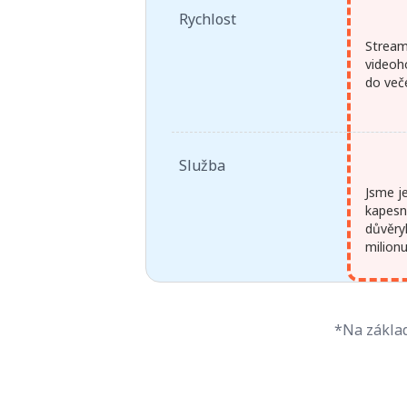
Rychlost
Stream
videoh
do več
Služba
Jsme j
kapesní
důvěry
milion
*Na základ