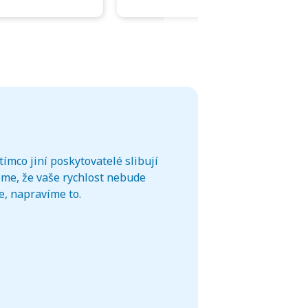
ímco jiní poskytovatelé slibují
eme, že vaše rychlost nebude
e, napravíme to.