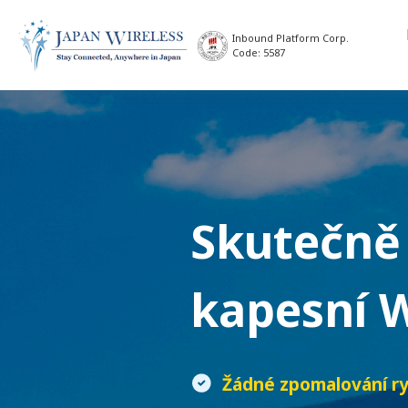
Inbound Platform Corp.
Code: 5587
Skutečně
kapesní W
Žádné zpomalování ry