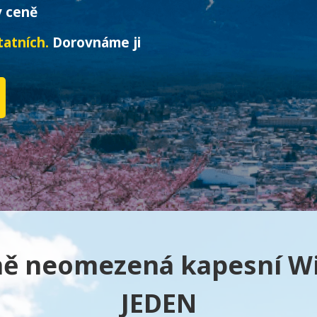
 ceně
tatních.
Dorovnáme ji
ě neomezená kapesní WiF
JEDEN