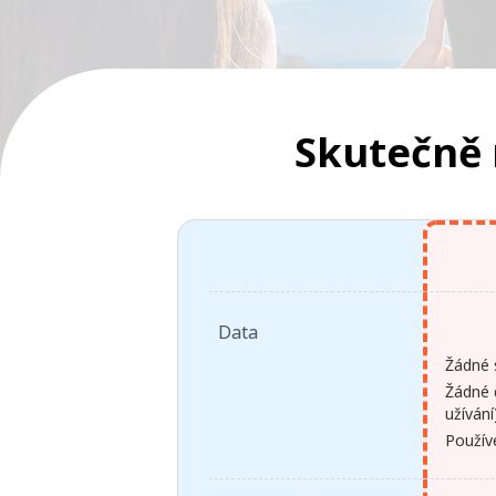
Skutečně
Data
Žádné s
Žádné 
užívání
Používe