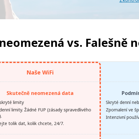
Zkontro
 neomezená vs.
Falešně 
Naše WiFi
Skutečně neomezená data
Podmí
kryté limity
Skryté denní neb
denní limity. Žádné FUP (zásady spravedlivého
Zpomalení ve šp
).
Intenzivní použ
jte tolik dat, kolik chcete, 24/7.