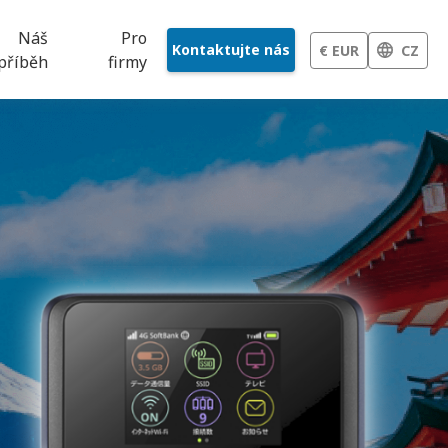
Náš
Pro
Kontaktujte nás
€ EUR
CZ
příběh
firmy