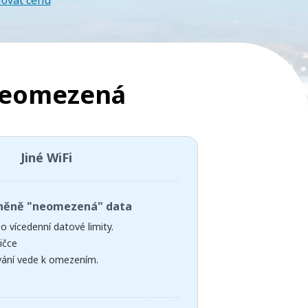
lovat cenu
neomezená
Jiné WiFi
něně "neomezená" data
o vícedenní datové limity.
ičce
ívání vede k omezením.