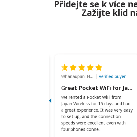
Přidejte se k více 
Zažijte klid 
Whanaupani Henry Joseph Macown
Verified buyer
Verified buyer
This was wonderful option to a family of four. Everything worked smoothly.
Great Pocket WiFi for Japan Travel
rful option to a
We rented a Pocket WiFi from
. Everything worked
Japan Wireless for 15 days and had
picked the pocked
a great experience. It was very easy
okio Haneda airport
to set up, and the connection
t two weeks later to
speeds were excellent even with
m...
four phones conne...