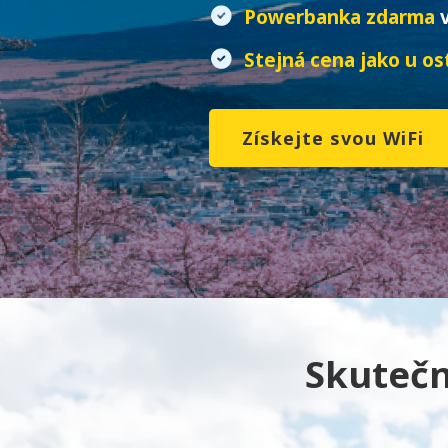
Powerbanka zdarma
v
Stejná cena jako u os
Získejte svou WiFi
Skutečn