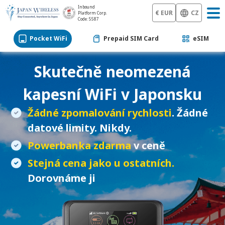
Inbound
€ EUR
CZ
Platform Corp.
Code: 5587
Pocket WiFi
Prepaid SIM Card
eSIM
Skutečně neomezená
kapesní WiFi
v Japonsku
Žádné zpomalování rychlosti
. Žádné
datové limity. Nikdy.
Powerbanka zdarma
v ceně
Stejná cena jako u ostatních.
Dorovnáme ji