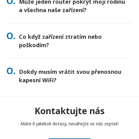
O.
Může jeden router pokrýt moji rodinu
nejste jisti, kontaktujte nás a my potvrdíme nejrychlejší
možnost pro vaši oblast.
a všechna naše zařízení?
Ano – připojte až 10 zařízení najednou (telefony, tablety,
notebooky). Baterie vydrží až 10 hodin a pro celodenní
O.
Co když zařízení ztratím nebo
používání přikládáme powerbanku zdarma.
poškodím?
Při placení si můžete přidat Pojištění, které kryje ztrátu nebo
poškození. Bez pojištění se účtuje poplatek za výměnu. Pokud
O.
Dokdy musím vrátit svou přenosnou
se něco stane, okamžitě nás kontaktujte – pomůžeme vám
zůstat ve spojení.
kapesní WiFi?
Svůj přenosný kapesní WiFi router musíte vhodit do poštovní
schránky do poledne následujícího dne po skončení období
pronájmu. Pokud se s vrácením opozdíte, bude vám účtován
Kontaktujte nás
poplatek.
Máte-li jakékoli dotazy, neváhejte se nás zeptat!