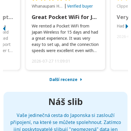
Whanaupani Henry Joseph Macown
r
Verified buyer
This was wonderful option to a family of four. Everything worked smoothly.
Great Pocket WiFi for Japan Travel
Very 
to a
We rented a Pocket WiFi from
Had no 
orked
Japan Wireless for 15 days and had
2026-0
cked
a great experience. It was very
irport
easy to set up, and the connection
ater to
speeds were excellent even with
four phones conne...
2026-07-27 11:09:01
Další recenze
Náš slib
Vaše jedinečná cesta do Japonska si zaslouží
připojení, na které se můžete spolehnout. Zatímco
jiní poskytovatelé slibují "neomezená" data jen