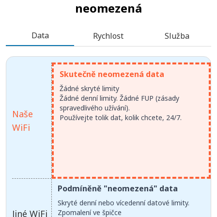
neomezená
Data
Rychlost
Služba
Skutečně neomezená data
Žádné skryté limity
Žádné denní limity. Žádné FUP (zásady
spravedlivého užívání).
Naše
Používejte tolik dat, kolik chcete, 24/7.
WiFi
Podmíněně "neomezená" data
Skryté denní nebo vícedenní datové limity.
Jiné WiFi
Zpomalení ve špičce