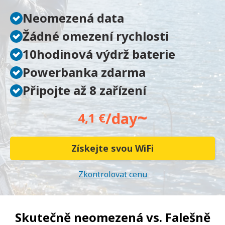
Neomezená data
Žádné omezení rychlosti
10hodinová výdrž baterie
Powerbanka zdarma
Připojte až 8 zařízení
~
/day
4,1 €
Získejte svou WiFi
Zkontrolovat cenu
Skutečně neomezená vs.
Falešně