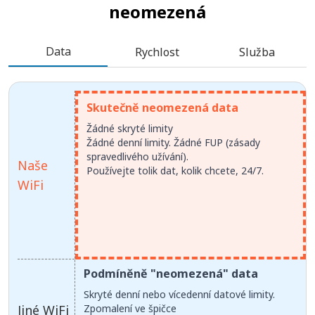
neomezená
Data
Rychlost
Služba
Skutečně neomezená data
Žádné skryté limity
Žádné denní limity. Žádné FUP (zásady
spravedlivého užívání).
Naše
Používejte tolik dat, kolik chcete, 24/7.
WiFi
Podmíněně "neomezená" data
Skryté denní nebo vícedenní datové limity.
Jiné WiFi
Zpomalení ve špičce