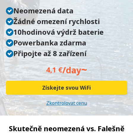
Neomezená data
Žádné omezení rychlosti
10hodinová výdrž baterie
Powerbanka zdarma
Připojte až 8 zařízení
~
/day
4,1 €
Získejte svou WiFi
Zkontrolovat cenu
Skutečně neomezená vs.
Falešně