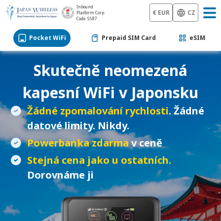
Inbound
€ EUR
CZ
Platform Corp.
Code: 5587
Pocket WiFi
Prepaid SIM Card
eSIM
Skutečně neomezená
kapesní WiFi
v Japonsku
Žádné zpomalování rychlosti
. Žádné
datové limity. Nikdy.
Powerbanka zdarma
v ceně
Stejná cena jako u ostatních.
Dorovnáme ji