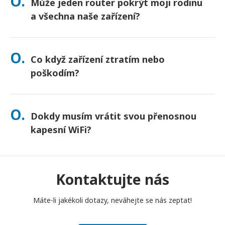
O.
Může jeden router pokrýt moji rodinu
nejste jisti, kontaktujte nás a my potvrdíme nejrychlejší
možnost pro vaši oblast.
a všechna naše zařízení?
Ano – připojte až 10 zařízení najednou (telefony, tablety,
notebooky). Baterie vydrží až 10 hodin a pro celodenní
O.
Co když zařízení ztratím nebo
používání přikládáme powerbanku zdarma.
poškodím?
Při placení si můžete přidat Pojištění, které kryje ztrátu nebo
poškození. Bez pojištění se účtuje poplatek za výměnu. Pokud
O.
Dokdy musím vrátit svou přenosnou
se něco stane, okamžitě nás kontaktujte – pomůžeme vám
zůstat ve spojení.
kapesní WiFi?
Svůj přenosný kapesní WiFi router musíte vhodit do poštovní
schránky do poledne následujícího dne po skončení období
pronájmu. Pokud se s vrácením opozdíte, bude vám účtován
Kontaktujte nás
poplatek.
Máte-li jakékoli dotazy, neváhejte se nás zeptat!