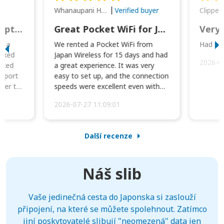
Whanaupani Henry Joseph Macown
r
Verified buyer
This was wonderful option to a family of four. Everything worked smoothly.
Great Pocket WiFi for Japan Travel
Very 
to a
We rented a Pocket WiFi from
Had no 
orked
Japan Wireless for 15 days and had
2026-0
cked
a great experience. It was very
irport
easy to set up, and the connection
ater to
speeds were excellent even with
four phones conne...
2026-07-27 11:09:01
Další recenze
Náš slib
Vaše jedinečná cesta do Japonska si zaslouží
připojení, na které se můžete spolehnout. Zatímco
jiní poskytovatelé slibují "neomezená" data jen