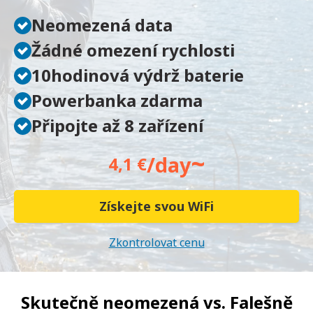
Neomezená data
Žádné omezení rychlosti
10hodinová výdrž baterie
Powerbanka zdarma
Připojte až 8 zařízení
~
/day
4,1 €
Získejte svou WiFi
Zkontrolovat cenu
Skutečně neomezená vs.
Falešně