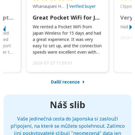
Whanaupani Henry Joseph Macown
r
Verified buyer
This was wonderful option to a family of four. Everything worked smoothly.
Great Pocket WiFi for Japan Travel
Very 
to a
We rented a Pocket WiFi from
Had no 
orked
Japan Wireless for 15 days and had
2026-0
cked
a great experience. It was very
irport
easy to set up, and the connection
ater to
speeds were excellent even with
four phones conne...
2026-07-27 11:09:01
Další recenze
Náš slib
Vaše jedinečná cesta do Japonska si zaslouží
připojení, na které se můžete spolehnout. Zatímco
jiní poskytovatelé slibují "neomezená" data jen