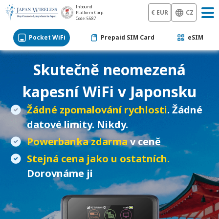
Inbound
€ EUR
CZ
Platform Corp.
Code: 5587
Pocket WiFi
Prepaid SIM Card
eSIM
Skutečně neomezená
kapesní WiFi
v Japonsku
Žádné zpomalování rychlosti
. Žádné
datové limity. Nikdy.
Powerbanka zdarma
v ceně
Stejná cena jako u ostatních.
Dorovnáme ji