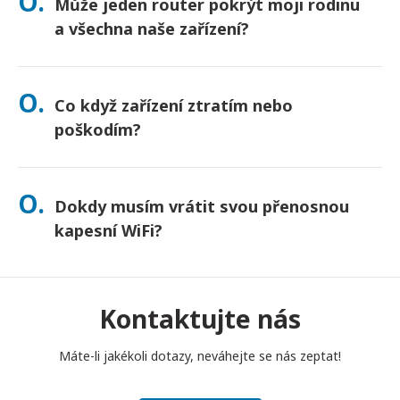
O.
Může jeden router pokrýt moji rodinu
nejste jisti, kontaktujte nás a my potvrdíme nejrychlejší
možnost pro vaši oblast.
a všechna naše zařízení?
Ano – připojte až 10 zařízení najednou (telefony, tablety,
notebooky). Baterie vydrží až 10 hodin a pro celodenní
O.
Co když zařízení ztratím nebo
používání přikládáme powerbanku zdarma.
poškodím?
Při placení si můžete přidat Pojištění, které kryje ztrátu nebo
poškození. Bez pojištění se účtuje poplatek za výměnu. Pokud
O.
Dokdy musím vrátit svou přenosnou
se něco stane, okamžitě nás kontaktujte – pomůžeme vám
zůstat ve spojení.
kapesní WiFi?
Svůj přenosný kapesní WiFi router musíte vhodit do poštovní
schránky do poledne následujícího dne po skončení období
pronájmu. Pokud se s vrácením opozdíte, bude vám účtován
Kontaktujte nás
poplatek.
Máte-li jakékoli dotazy, neváhejte se nás zeptat!