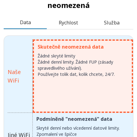
neomezená
Data
Rychlost
Služba
Skutečně neomezená data
Žádné skryté limity
Žádné denní limity. Žádné FUP (zásady
spravedlivého užívání).
Naše
Používejte tolik dat, kolik chcete, 24/7.
WiFi
Podmíněně "neomezená" data
Skryté denní nebo vícedenní datové limity.
Jiné WiFi
Zpomalení ve špičce