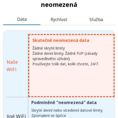
neomezená
Data
Rychlost
Služba
Skutečně neomezená data
Žádné skryté limity
Žádné denní limity. Žádné FUP (zásady
spravedlivého užívání).
Naše
Používejte tolik dat, kolik chcete, 24/7.
WiFi
Podmíněně "neomezená" data
Skryté denní nebo vícedenní datové limity.
Jiné WiFi
Zpomalení ve špičce