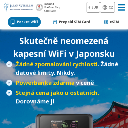
Inbound
€ EUR
CZ
Platform Corp.
Code: 5587
Pocket WiFi
Prepaid SIM Card
eSIM
Skutečně neomezená
kapesní WiFi
v Japonsku
Žádné zpomalování rychlosti
. Žádné
datové limity. Nikdy.
Powerbanka zdarma
v ceně
Stejná cena jako u ostatních.
Dorovnáme ji