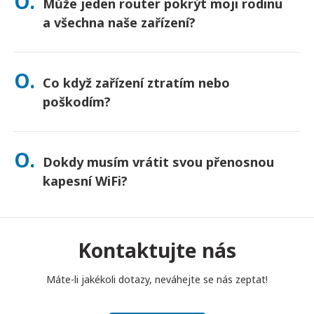
O.
Může jeden router pokrýt moji rodinu
nejste jisti, kontaktujte nás a my potvrdíme nejrychlejší
možnost pro vaši oblast.
a všechna naše zařízení?
Ano – připojte až 10 zařízení najednou (telefony, tablety,
notebooky). Baterie vydrží až 10 hodin a pro celodenní
O.
Co když zařízení ztratím nebo
používání přikládáme powerbanku zdarma.
poškodím?
Při placení si můžete přidat Pojištění, které kryje ztrátu nebo
poškození. Bez pojištění se účtuje poplatek za výměnu. Pokud
O.
Dokdy musím vrátit svou přenosnou
se něco stane, okamžitě nás kontaktujte – pomůžeme vám
zůstat ve spojení.
kapesní WiFi?
Svůj přenosný kapesní WiFi router musíte vhodit do poštovní
schránky do poledne následujícího dne po skončení období
pronájmu. Pokud se s vrácením opozdíte, bude vám účtován
Kontaktujte nás
poplatek.
Máte-li jakékoli dotazy, neváhejte se nás zeptat!