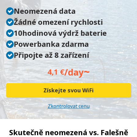
Neomezená data
Žádné omezení rychlosti
10hodinová výdrž baterie
Powerbanka zdarma
Připojte až 8 zařízení
~
/day
4,1 €
Získejte svou WiFi
Zkontrolovat cenu
Skutečně neomezená vs.
Falešně