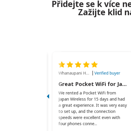
Přidejte se k více 
Zažijte klid 
Whanaupani Henry Joseph Macown
Verified buyer
Verified buyer
This was wonderful option to a family of four. Everything worked smoothly.
Great Pocket WiFi for Japan Travel
rful option to a
We rented a Pocket WiFi from
. Everything worked
Japan Wireless for 15 days and had
picked the pocked
a great experience. It was very easy
okio Haneda airport
to set up, and the connection
t two weeks later to
speeds were excellent even with
m...
four phones conne...