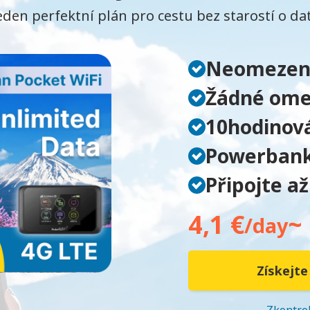
eden perfektní plán pro cestu bez starostí o da
Neomezen
Žádné omez
10hodinová
Powerban
Připojte až
4,1 €
~
/day
Získejte