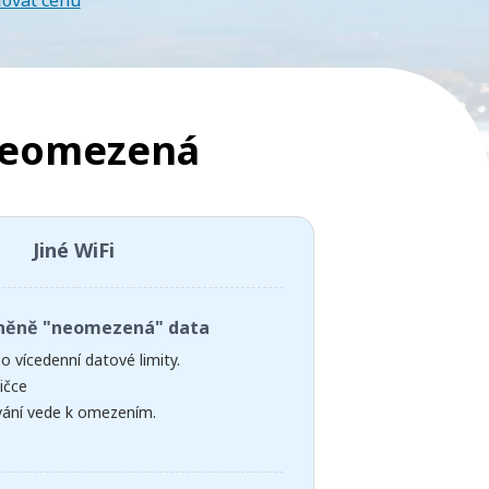
lovat cenu
neomezená
Jiné WiFi
něně "neomezená" data
o vícedenní datové limity.
ičce
ívání vede k omezením.