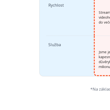
Rychlost
Stream
videoh
do več
Služba
Jsme j
kapesní
důvěry
milion
*Na základ