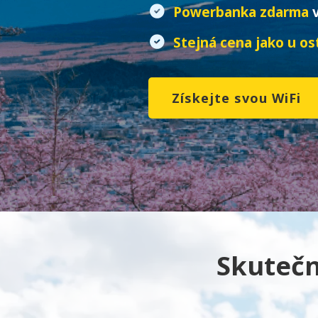
Powerbanka zdarma
v
Stejná cena jako u os
Získejte svou WiFi
Skutečn