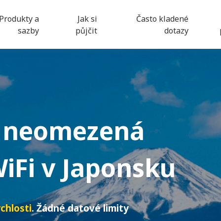
Produkty a
Jak si
Často kladené
sazby
půjčit
dotazy
 neomezená
iFi
v Japonsku
chlosti
. Žádné datové limity