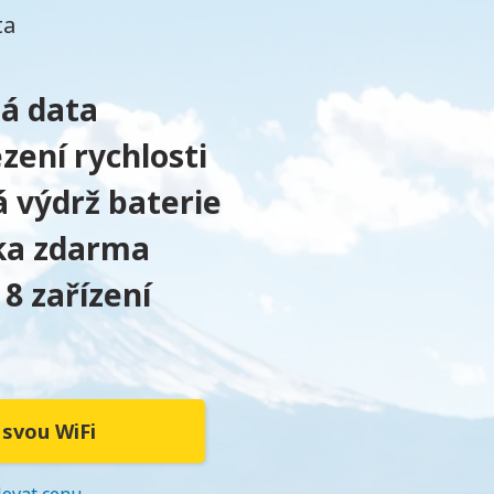
ta
á data
ení rychlosti
 výdrž baterie
ka zdarma
 8 zařízení
 svou WiFi