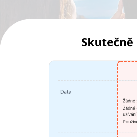
Skutečně
Data
Žádné s
Žádné 
užívání
Používe