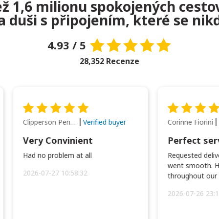
než 1,6 milionu spokojených cesto
na duši s připojením, které se ni
4.93 / 5
28,352 Recenze
Clipperson Penilla
Corinne Fiorini
Verified buyer
Very Convinient
Perfect ser
Had no problem at all
Requested delive
went smooth. H
2026-07-27 10:58:32
throughout our t
2026-07-26 23:1