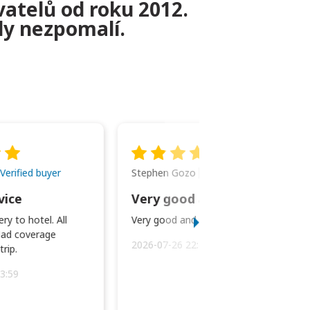
vatelů od roku 2012.
kdy nezpomalí.
Stephen Gozo
Verified buyer
Verified buyer
vice
Very good and prompt service.
ry to hotel. All
Very good and prompt service.
ad coverage
2026-07-26 22:43:45
rip.
3:59