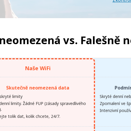
Zkontro
 neomezená vs.
Falešně 
Naše WiFi
Skutečně neomezená data
Podmí
kryté limity
Skryté denní neb
denní limity. Žádné FUP (zásady spravedlivého
Zpomalení ve šp
).
Intenzivní použ
jte tolik dat, kolik chcete, 24/7.