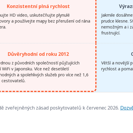
Konzistentní plná rychlost
Výraz
ujte HD video, uskutečňujte plynulé
Jakmile dosáhnet
ovory a používejte mapy bez přerušení od rána
prudce klesne. 
era.
nemožným a i zák
frustrující.
Důvěryhodní od roku 2012
ednou z původních společností půjčujících
Větší a novější
 WiFi v Japonsku. Více než desetiletí
rychlost a poma
hodných a spolehlivých služeb pro více než 1,6
u cestovatelů.
ě zveřejněných zásad poskytovatelů k červenec 2026.
Dozvě