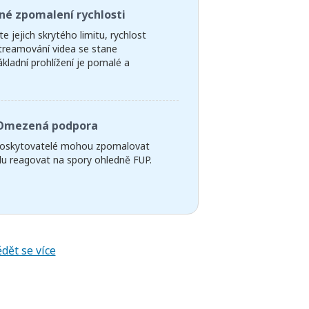
né zpomalení rychlosti
e jejich skrytého limitu, rychlost
Streamování videa se stane
ladní prohlížení je pomalé a
Omezená podpora
 poskytovatelé mohou zpomalovat
lu reagovat na spory ohledně FUP.
dět se více