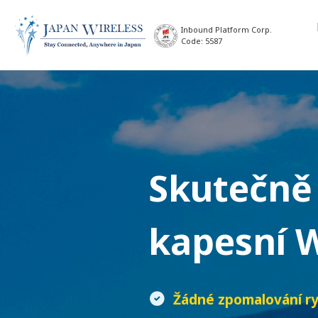
Inbound Platform Corp.
Code: 5587
Skutečně
kapesní W
Žádné zpomalování ry