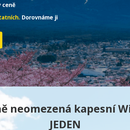
 ceně
tatních.
Dorovnáme ji
ě neomezená kapesní WiF
JEDEN