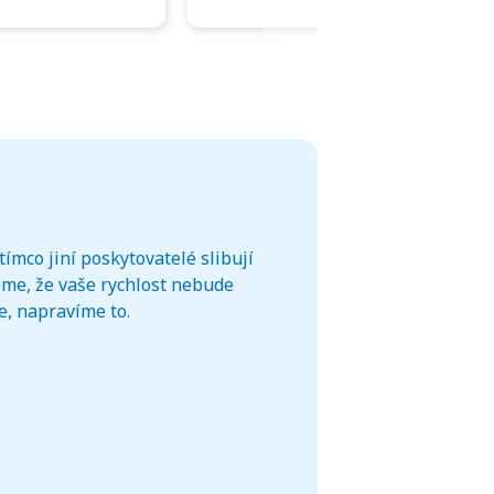
ímco jiní poskytovatelé slibují
eme, že vaše rychlost nebude
e, napravíme to.