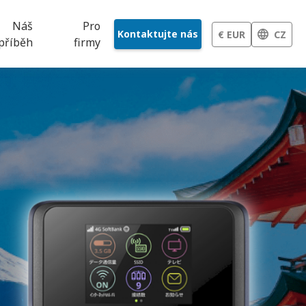
Náš
Pro
Kontaktujte nás
€ EUR
CZ
příběh
firmy