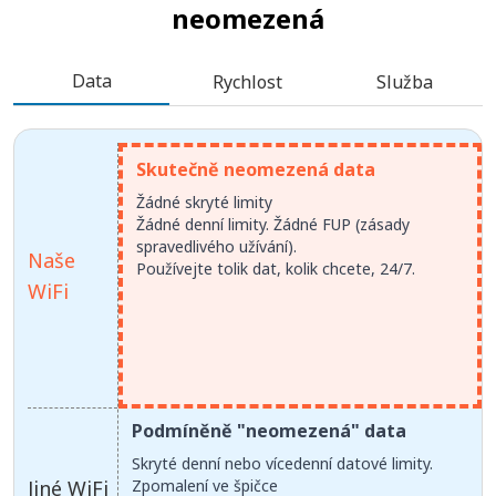
neomezená
Data
Rychlost
Služba
Skutečně neomezená data
Žádné skryté limity
Žádné denní limity. Žádné FUP (zásady
spravedlivého užívání).
Naše
Používejte tolik dat, kolik chcete, 24/7.
WiFi
Podmíněně "neomezená" data
Skryté denní nebo vícedenní datové limity.
Jiné WiFi
Zpomalení ve špičce