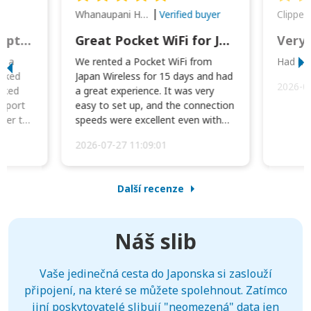
Whanaupani Henry Joseph Macown
r
Verified buyer
This was wonderful option to a family of four. Everything worked smoothly.
Great Pocket WiFi for Japan Travel
Very 
to a
We rented a Pocket WiFi from
Had no 
orked
Japan Wireless for 15 days and had
2026-0
cked
a great experience. It was very
irport
easy to set up, and the connection
ater to
speeds were excellent even with
four phones conne...
2026-07-27 11:09:01
Další recenze
Náš slib
Vaše jedinečná cesta do Japonska si zaslouží
připojení, na které se můžete spolehnout. Zatímco
jiní poskytovatelé slibují "neomezená" data jen