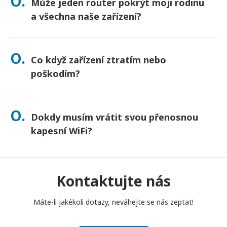
O.
Může jeden router pokrýt moji rodinu
nejste jisti, kontaktujte nás a my potvrdíme nejrychlejší
možnost pro vaši oblast.
a všechna naše zařízení?
Ano – připojte až 10 zařízení najednou (telefony, tablety,
notebooky). Baterie vydrží až 10 hodin a pro celodenní
O.
Co když zařízení ztratím nebo
používání přikládáme powerbanku zdarma.
poškodím?
Při placení si můžete přidat Pojištění, které kryje ztrátu nebo
poškození. Bez pojištění se účtuje poplatek za výměnu. Pokud
O.
Dokdy musím vrátit svou přenosnou
se něco stane, okamžitě nás kontaktujte – pomůžeme vám
zůstat ve spojení.
kapesní WiFi?
Svůj přenosný kapesní WiFi router musíte vhodit do poštovní
schránky do poledne následujícího dne po skončení období
pronájmu. Pokud se s vrácením opozdíte, bude vám účtován
Kontaktujte nás
poplatek.
Máte-li jakékoli dotazy, neváhejte se nás zeptat!