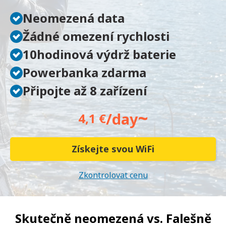
Neomezená data
Žádné omezení rychlosti
10hodinová výdrž baterie
Powerbanka zdarma
Připojte až 8 zařízení
~
/day
4,1 €
Získejte svou WiFi
Zkontrolovat cenu
Skutečně neomezená vs.
Falešně