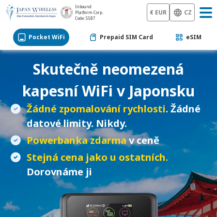
Inbound
€ EUR
CZ
Platform Corp.
Code: 5587
Pocket WiFi
Prepaid SIM Card
eSIM
Skutečně neomezená
kapesní WiFi
v Japonsku
Žádné zpomalování rychlosti
. Žádné
datové limity. Nikdy.
Powerbanka zdarma
v ceně
Stejná cena jako u ostatních.
Dorovnáme ji