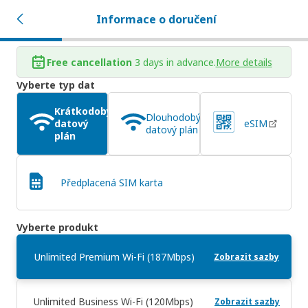
Informace o doručení
Free cancellation
3 days in advance.
More details
Vyberte typ dat
Krátkodobý
Dlouhodobý
datový
eSIM
datový plán
plán
Předplacená SIM karta
Vyberte produkt
Unlimited Premium Wi-Fi (187Mbps)
Zobrazit sazby
Unlimited Business Wi-Fi (120Mbps)
Zobrazit sazby